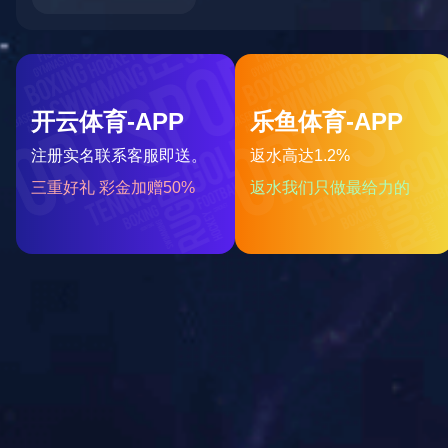
TSP双螺旋泵
STRD蠕动泵
GT固体颗粒泵
KCB齿轮泵
ZK真空出料泵
联系我们
产品详情
4000-911-880