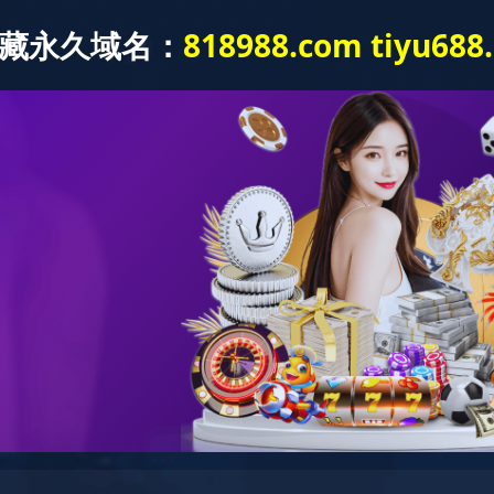
官网-乐动在线平台
况，提供一站式解决方案
产品中心
新闻动态
公司相册