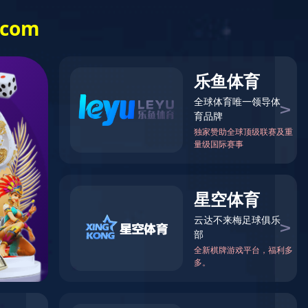
关于我们
|
联系我们
网站地图
全国咨询热线：
4000-911-880
荣誉资质
产品视频