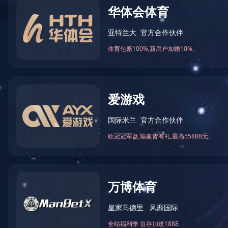
热门关键词：
TSP双螺旋泵
STRD蠕动泵
GT固体颗粒泵
当前位置：
主
产品中心