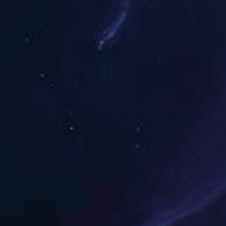
手机：18713758234
邮箱：158095345@qq.com
QQ：158095345
地址：河北省沧州市泊头市工业
开发区