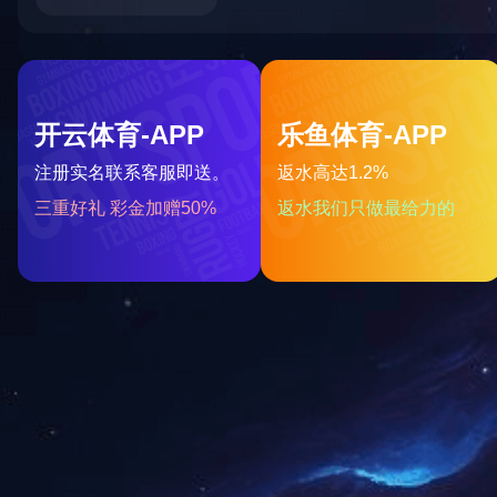
乐动在线官网-乐动在线平台 位于中国铸
TSP系列食品级双螺杆泵、GT系列固体颗粒泵
可根据不同的工况需求，定制不同的输送解决
医药、建材、冶金、国防科研等行业。