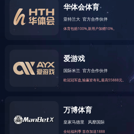
热门关键词：
TSP双螺旋泵
STRD蠕动泵
GT固体颗粒泵