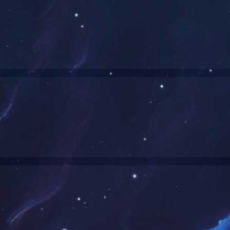
KCB齿轮泵
ZK真空出料泵
页
>
产品中心
>
ZK真空出料泵
>