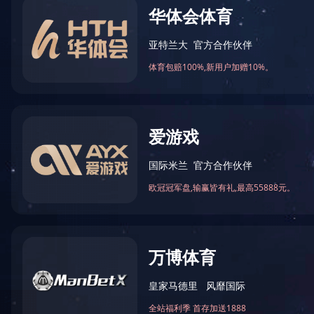
热门关键词：
TSP双螺旋泵
STRD蠕动泵
GT固体颗粒泵
当前位置：
主
产品中心