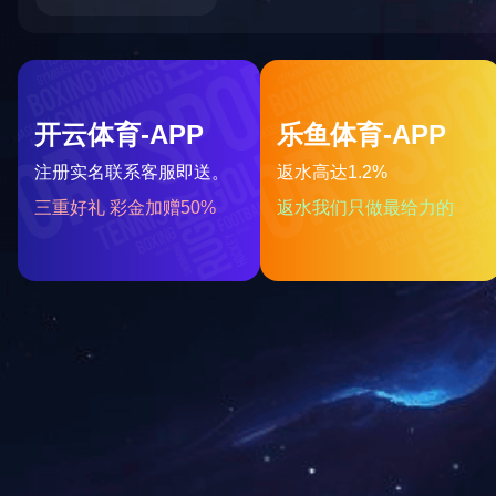
TSP双螺旋泵
STRD蠕动泵
GT固体颗粒泵
KCB齿轮泵
ZK真空出料泵
联系我们
4000-911-880