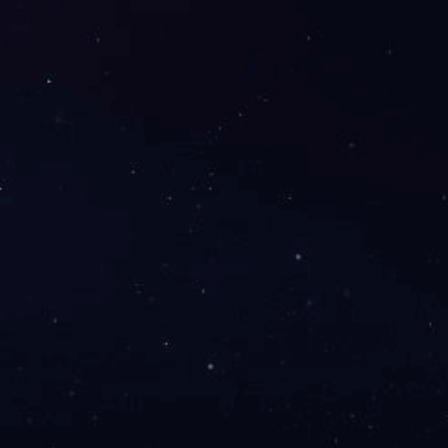
微信扫一扫